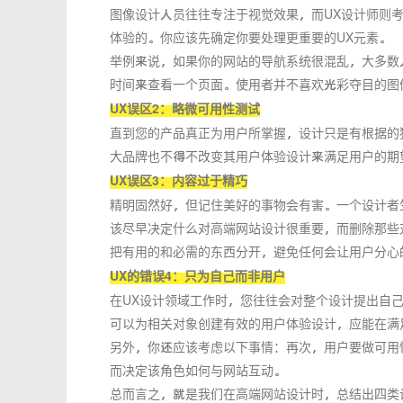
图像设计人员往往专注于视觉效果，而UX设计师则
体验的。你应该先确定你要处理更重要的UX元素。
举例来说，如果你的网站的导航系统很混乱，大多数
时间来查看一个页面。使用者并不喜欢光彩夺目的图
UX误区2：略微可用性测试
直到您的产品真正为用户所掌握，设计只是有根据的
大品牌也不得不改变其用户体验设计来满足用户的期
UX误区3：内容过于精巧
精明固然好，但记住美好的事物会有害。一个设计者
该尽早决定什么对高端网站设计很重要，而删除那些
把有用的和必需的东西分开，避免任何会让用户分心
UX的错误4：只为自己而非用户
在UX设计领域工作时，您往往会对整个设计提出自
可以为相关对象创建有效的用户体验设计，应能在满
另外，你还应该考虑以下事情：再次，用户要做可用
而决定该角色如何与网站互动。
总而言之，就是我们在高端网站设计时，总结出四类