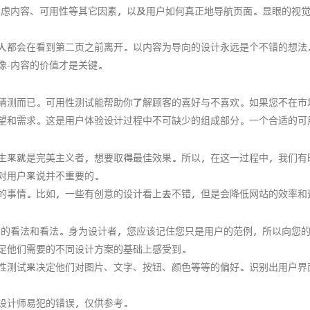
考虑内容、可用性等其它因素，以及用户如何真正地导航页面。显眼的视
人都会在看到第二页之前离开。以内容为导向的设计永远是个不错的想法
像-内容的价值才是关键。
猜测而已。可用性测试能帮助你了解顾客的喜好与不喜欢。如果您不在市
望和需求。这是用户体验设计过程中不可缺少的组成部分。一个合适的可用
生来就是完美主义者，想要取得最佳效果。所以，在这一过程中，我们有
对用户来说并不重要的。
的事情。比如，一些有创意的设计看上去不错，但是会降低网站的效率和
己的看法和看法。身为设计者，您应该记住您只是用户的范例，所以向您
足他们需要的不同设计方案的基础上感受到。
性测试来决定他们对图片、文字、按钮、颜色等等的偏好。识别出用户界
设计师易犯的错误，仅供参考。