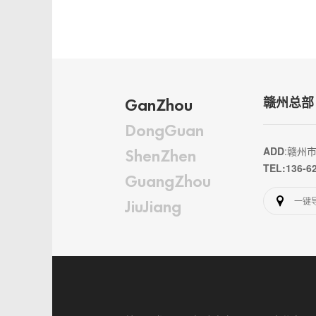
GanZhou
赣州总部
DongGuan
ADD
:赣州
ShenZhen
TEL:136-6
GuangZhou
一键
JiuJiang