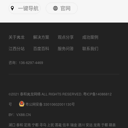
一键导航
官网
关于光龙
解决方案
观点分享
成功案例
江西分站
百度百科
服务问答
联系我们
咨询：136-6297-4469
©2021 泰和光龙网络 ALL RIGHTS RESERVED.
粤ICP备14086812
号
粤公网安备 33010602001130号
BY
：
VX88.CN
湖口
泰和
定南
宁都
寻乌
上犹
莲花
信丰
瑞金
遂川
安远
龙南
于都
赣县