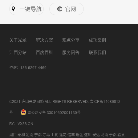
一键导航
官网
关于光龙
解决方案
观点分享
成功案例
江西分站
百度百科
服务问答
联系我们
咨询：136-6297-4469
©2021 庐山光龙网络 ALL RIGHTS RESERVED.
粤ICP备14086812
号
粤公网安备 33010602001130号
BY
：
VX88.CN
湖口
泰和
定南
宁都
寻乌
上犹
莲花
信丰
瑞金
遂川
安远
龙南
于都
赣县