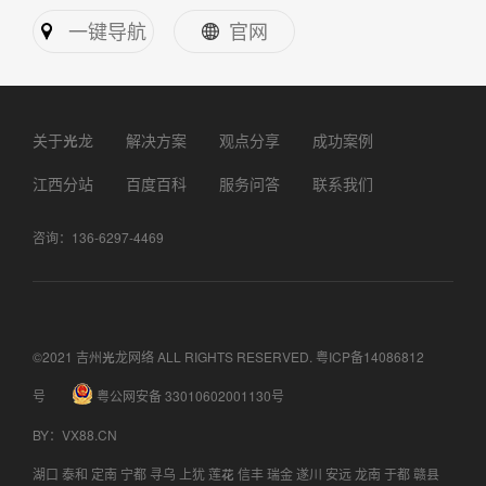
一键导航
官网
关于光龙
解决方案
观点分享
成功案例
江西分站
百度百科
服务问答
联系我们
咨询：136-6297-4469
©2021 吉州光龙网络 ALL RIGHTS RESERVED.
粤ICP备14086812
号
粤公网安备 33010602001130号
BY
：
VX88.CN
湖口
泰和
定南
宁都
寻乌
上犹
莲花
信丰
瑞金
遂川
安远
龙南
于都
赣县