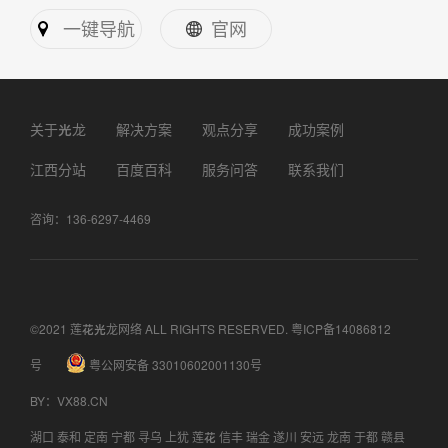
一键导航
官网
关于光龙
解决方案
观点分享
成功案例
江西分站
百度百科
服务问答
联系我们
咨询：136-6297-4469
©2021 莲花光龙网络 ALL RIGHTS RESERVED.
粤ICP备14086812
号
粤公网安备 33010602001130号
BY
：
VX88.CN
湖口
泰和
定南
宁都
寻乌
上犹
莲花
信丰
瑞金
遂川
安远
龙南
于都
赣县