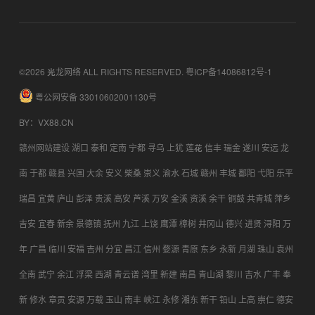
©2026 光龙网络 ALL RIGHTS RESERVED.
粤ICP备14086812号-1
粤公网安备 33010602001130号
BY
：
VX88.CN
赣州网站建设
湖口
泰和
定南
宁都
寻乌
上犹
莲花
信丰
瑞金
遂川
安远
龙
南
于都
赣县
兴国
大余
安义
柴桑
崇义
渝水
石城
赣州
丰城
鄱阳
弋阳
乐平
瑞昌
宜黄
庐山
彭泽
贵溪
高安
芦溪
万安
金溪
资溪
余干
铜鼓
共青城
萍乡
吉安
宜春
新余
景德镇
抚州
九江
上饶
鹰潭
樟树
井冈山
德兴
进贤
浔阳
万
年
广昌
临川
安福
吉州
分宜
昌江
信州
婺源
青原
东乡
永新
月湖
珠山
袁州
全南
武宁
余江
浮梁
西湖
青云谱
湾里
新建
南昌
青山湖
黎川
吉水
广丰
奉
新
修水
章贡
安源
万载
玉山
南丰
峡江
永修
湘东
新干
铅山
上高
崇仁
德安