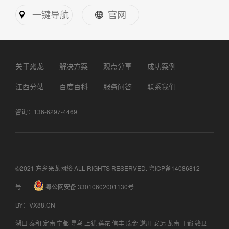
一键导航
官网
关于光龙
解决方案
观点分享
成功案例
江西分站
百度百科
服务问答
联系我们
咨询：136-6297-4469
©2021 东乡光龙网络 ALL RIGHTS RESERVED.
粤ICP备14086812
号
粤公网安备 33010602001130号
BY
：
VX88.CN
湖口
泰和
定南
宁都
寻乌
上犹
莲花
信丰
瑞金
遂川
安远
龙南
于都
赣县