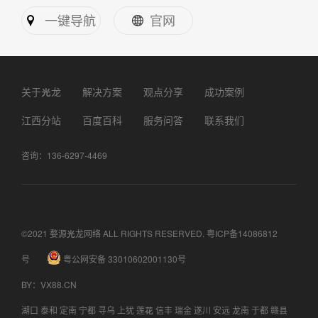
一键导航
官网
关于光龙
解决方案
观点分享
成功案例
江西分站
百度百科
服务问答
联系我们
咨询：136-6297-4469
©2021 婺源光龙网络 ALL RIGHTS RESERVED.
粤ICP备14086812
号
粤公网安备 33010602001130号
BY
：
VX88.CN
湖口
泰和
定南
宁都
寻乌
上犹
莲花
信丰
瑞金
遂川
安远
龙南
于都
赣县