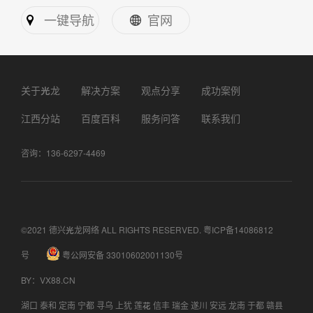
一键导航
官网
关于光龙
解决方案
观点分享
成功案例
江西分站
百度百科
服务问答
联系我们
咨询：136-6297-4469
©2021 德兴光龙网络 ALL RIGHTS RESERVED.
粤ICP备14086812
号
粤公网安备 33010602001130号
BY
：
VX88.CN
湖口
泰和
定南
宁都
寻乌
上犹
莲花
信丰
瑞金
遂川
安远
龙南
于都
赣县