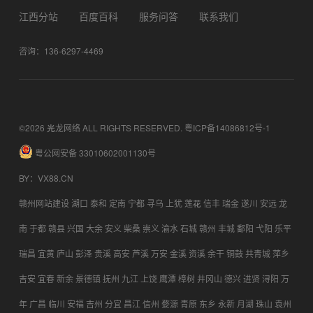
江西分站
百度百科
服务问答
联系我们
咨询：136-6297-4469
©2026 光龙网络 ALL RIGHTS RESERVED.
粤ICP备14086812号-1
粤公网安备 33010602001130号
BY
：
VX88.CN
赣州网站建设
湖口
泰和
定南
宁都
寻乌
上犹
莲花
信丰
瑞金
遂川
安远
龙
南
于都
赣县
兴国
大余
安义
柴桑
崇义
渝水
石城
赣州
丰城
鄱阳
弋阳
乐平
瑞昌
宜黄
庐山
彭泽
贵溪
高安
芦溪
万安
金溪
资溪
余干
铜鼓
共青城
萍乡
吉安
宜春
新余
景德镇
抚州
九江
上饶
鹰潭
樟树
井冈山
德兴
进贤
浔阳
万
年
广昌
临川
安福
吉州
分宜
昌江
信州
婺源
青原
东乡
永新
月湖
珠山
袁州