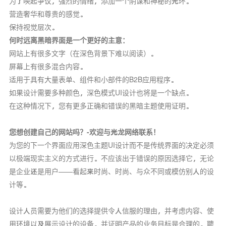
为了唤起争议，强烈的情绪，添加一个阴谋和神秘的光环。
营造奢华和尊贵的感觉。
保持视觉层次。
何时远离黑暗界面是一个更好的主意：
网站上有很多文字（在深色背景下难以阅读）。
屏幕上有很多混合内容。
适用于具有大量表单、组件和小部件的B2B应用程序。
如果设计需要多种颜色，深色模式UI设计也将是一个缺点。
在这种情况下，您有更多正确和错误的黑暗主题使用证明。
您想创建自己的网站吗？-欢迎与光龙网络联系！
为您的下一个界面应用深色主题UI设计而不是传统界面的决定必须
以极端现实主义的方式进行。不应该出于错误的原因选择它，无论
是企业还是用户——看起来时尚、时尚、与众不同或模仿别人的设
计等。
设计人员需要为他们的选择提供令人信服的理由，并考虑内容、使
用环境以及展示设计的设备。并证明产品的业务目标是合理的。聘