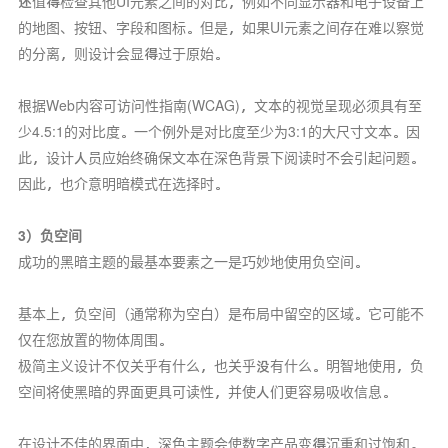
还值得检查其他UI元素之间的对比，例如不同显示器和电子设备上
的地图、按钮、字段和图标。但是，如果UI元素之间存在难以察觉
的分离，则设计会显得过于原始。
根据Web内容可访问性指南(WCAG)，文本的视觉呈现必须具有至
少4.5:1的对比度。一个例外是对比度至少为3:1的大尺寸文本。因
此，设计人员应始终确保文本在深色背景下阅读时不会引起问题。
因此，也介意明暗模式在选择时。
3）负空间
成功的黑暗主题的最基本要素之一是巧妙地使用负空间。
基本上，负空间（通常称为空白）是布局中留空的区域。它可能不
仅在您放置的物体周围。
极简主义设计不仅关乎有什么，也关乎没有什么。明智地使用，负
空间将使黑暗的界面更具可读性，并使人们更容易吸收信息。
在设计不佳的界面中，深色主题会使数字产品变得沉重和过饱和。