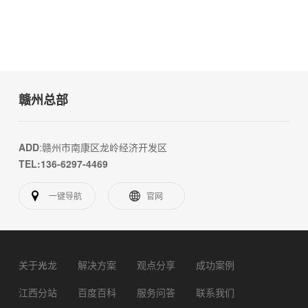
赣州总部
ADD
:赣州市南康区龙岭经济开发区
TEL:136-6297-4469
一键导航
官网
关于光龙
解决方案
观点分享
成功案例
江西分站
百度百科
服务问答
联系我们