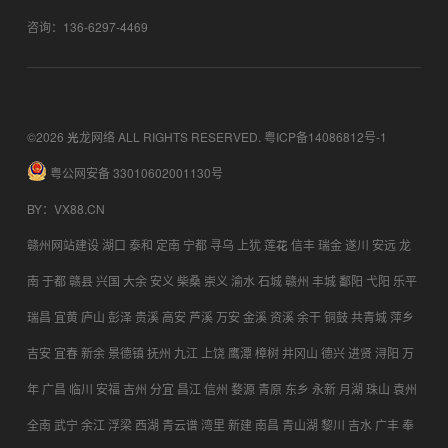
咨询：136-6297-4469
©2026 光龙网络 ALL RIGHTS RESERVED.
粤ICP备14086812号-1
粤公网安备 33010602001130号
BY
：
VX88.CN
赣州网站建设
湖口
泰和
定南
宁都
寻乌
上犹
莲花
信丰
瑞金
遂川
安远
龙
南
于都
赣县
兴国
大余
安义
柴桑
崇义
渝水
石城
赣州
丰城
鄱阳
弋阳
乐平
瑞昌
宜黄
庐山
彭泽
贵溪
高安
芦溪
万安
金溪
资溪
余干
铜鼓
共青城
萍乡
吉安
宜春
新余
景德镇
抚州
九江
上饶
鹰潭
樟树
井冈山
德兴
进贤
浔阳
万
年
广昌
临川
安福
吉州
分宜
昌江
信州
婺源
青原
东乡
永新
月湖
珠山
袁州
全南
武宁
余江
浮梁
西湖
青云谱
湾里
新建
南昌
青山湖
黎川
吉水
广丰
奉